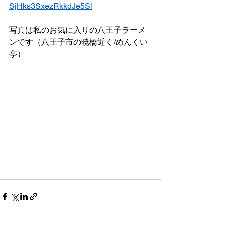
SjHks3SxezRkkdJe5Sl
写真は私のお気に入りの八王子ラーメ
ンです（八王子市の暁橋近く/めんくい
亭）