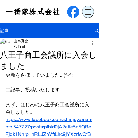
​一番隊株式会社
記事
山本真史
7月8日
八王子商工会議所に入会し
ました
更新をさぼっていました...(^-^;
二記事、投稿いたします
まず、はじめに八王子商工会議所に入
会しました。
https://www.facebook.com/shinji.yamam
oto.547727/posts/pfbid0jA2etfe5a5QBe
Fjqk1Nnrp1hRLJZnVftLhc9jYXzrfwQfB